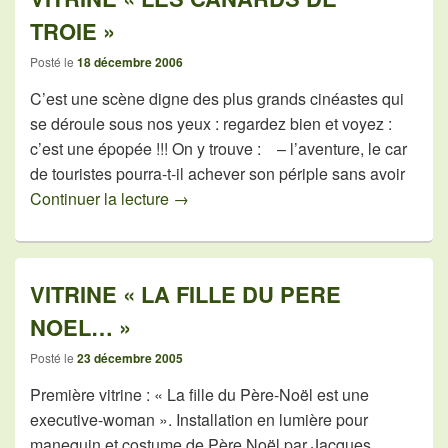
TROIE »
Posté le
18 décembre 2006
C’est une scène digne des plus grands cinéastes qui
se déroule sous nos yeux : regardez bien et voyez :
c’est une épopée !!! On y trouve : – l’aventure, le car
de touristes pourra-t-il achever son périple sans avoir
VITRINE « LES CANARDS DE TROIE
Continuer la lecture
→
VITRINE « LA FILLE DU PERE
NOEL… »
Posté le
23 décembre 2005
Première vitrine : « La fille du Père-Noël est une
executive-woman ». Installation en lumière pour
manequin et costume de Père Noël par Jacques