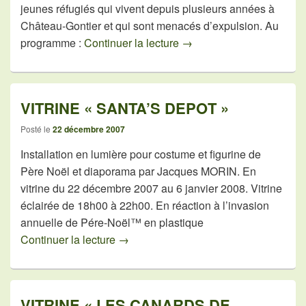
jeunes réfugiés qui vivent depuis plusieurs années à
Château-Gontier et qui sont menacés d’expulsion. Au
Soirée lycéens réfugiés
programme :
Continuer la lecture
→
VITRINE « SANTA’S DEPOT »
Posté le
22 décembre 2007
Installation en lumière pour costume et figurine de
Père Noël et diaporama par Jacques MORIN. En
vitrine du 22 décembre 2007 au 6 janvier 2008. Vitrine
éclairée de 18h00 à 22h00. En réaction à l’invasion
annuelle de Pére-Noël™ en plastique
VITRINE « SANTA’S DEPOT »
Continuer la lecture
→
VITRINE « LES CANARDS DE