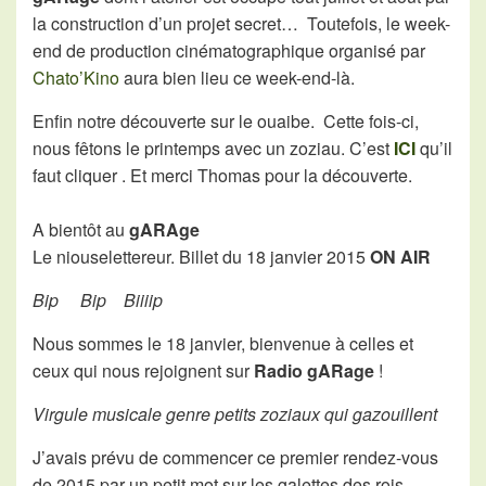
la construction d’un projet secret… Toutefois, le week-
end de production cinématographique organisé par
Chato’Kino
aura bien lieu ce week-end-là.
Enfin notre découverte sur le ouaibe. Cette fois-ci,
nous fêtons le printemps avec un zoziau. C’est
ICI
qu’il
faut cliquer . Et merci Thomas pour la découverte.
A bientôt au
gARAge
Le niouselettereur. Billet du 18 janvier 2015
ON AIR
Bip Bip Biiiip
Nous sommes le 18 janvier, bienvenue à celles et
ceux qui nous rejoignent sur
Radio gARage
!
Virgule musicale genre petits zoziaux qui gazouillent
J’avais prévu de commencer ce premier rendez-vous
de 2015 par un petit mot sur les galettes des rois.