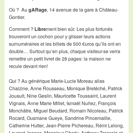
Où ? Au
gARage
, 14 avenue de la gare à Château-
Gontier.
Comment ?
Libre
ment bien sûr. Les plus fortunés
trouveront un cochon pour y glisser leurs actions
surnuméraires et les billets de 500 €uros qu’ils ont en
double… Surtout qu’en plus, chaque visiteur-se verra
remettre un petit livret de 28 pages: la maison ne
recule devant rien!
Qui ? Au générique Marie-Lucie Moreau alias
Chaizine, Anne Rousseau, Monique Bretéché, Patrick
Jouault, Nine Geslin, Mauricette Toussaint, Laurent
Vignais, Anne Marie Millet, Ismaël Nuñez, François
Monchâtre, Miguel Beudard, Romain Nicoleau, Patrick
Rocard, Ousmane Gueye, Sandrine Pincemaille,
Catherine Hutter, Jean-Pierre Pichereau, Rémi Lelong,
Laurent Jeanne, Monsieur Charly, Anthony Trossais et