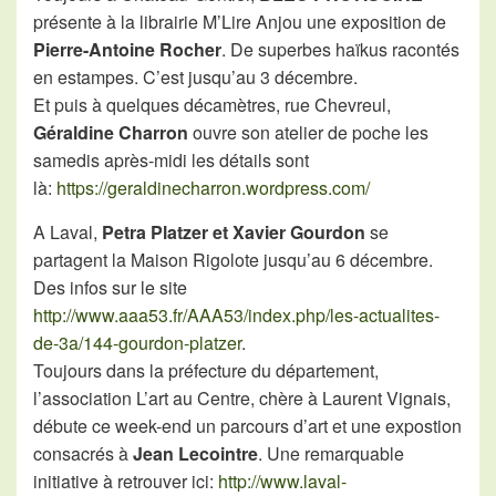
présente à la librairie M’Lire Anjou une exposition de
Pierre-Antoine Rocher
. De superbes haïkus racontés
en estampes. C’est jusqu’au 3 décembre.
Et puis à quelques décamètres, rue Chevreul,
Géraldine Charron
ouvre son atelier de poche les
samedis après-midi les détails sont
là:
https://geraldinecharron.wordpress.com/
A Laval,
Petra Platzer et Xavier Gourdon
se
partagent la Maison Rigolote jusqu’au 6 décembre.
Des infos sur le site
http://www.aaa53.fr/AAA53/index.php/les-actualites-
de-3a/144-gourdon-platzer
.
Toujours dans la préfecture du département,
l’association L’art au Centre, chère à Laurent Vignais,
débute ce week-end un parcours d’art et une expostion
consacrés à
Jean Lecointre
. Une remarquable
initiative à retrouver ici:
http://www.laval-